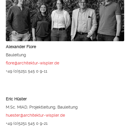
Alexander Flore
Bauleitung
flore@architektur-wispler.de
+49 (0)5251 545 0 9-11
Eric Hüster
M.Sc. MIAD, Projektleitung, Bauleitung
huester@architektur-wispler.de
+49 (0)5251 545 0 9-21